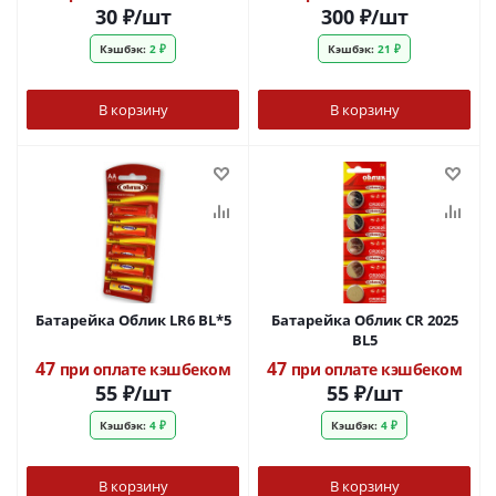
30
₽
/шт
300
₽
/шт
Кэшбэк:
2 ₽
Кэшбэк:
21 ₽
В корзину
В корзину
Батарейка Облик LR6 BL*5
Батарейка Облик СR 2025
BL5
47
47
при оплате кэшбеком
при оплате кэшбеком
55
₽
/шт
55
₽
/шт
Кэшбэк:
4 ₽
Кэшбэк:
4 ₽
В корзину
В корзину