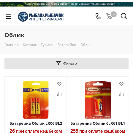
0
Облик
Главная
-
Каталог
-
Туризм
-
Батарейки
-
Облик
Фильтр
Батарейка Облик LR06 BL2
Батарейка Облик 6LR61 BL1
26
255
при оплате кэшбеком
при оплате кэшбеком