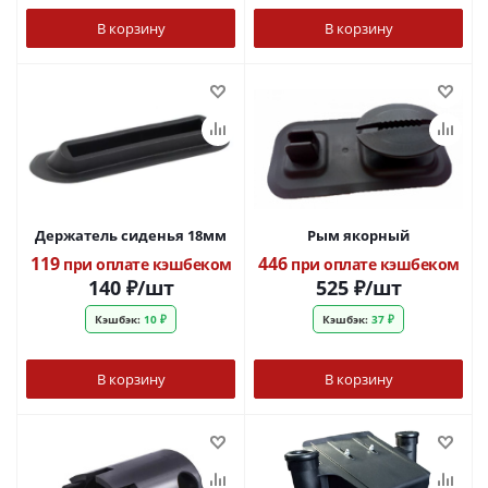
В корзину
В корзину
Держатель сиденья 18мм
Рым якорный
119
446
при оплате кэшбеком
при оплате кэшбеком
140
₽
/шт
525
₽
/шт
Кэшбэк:
10 ₽
Кэшбэк:
37 ₽
В корзину
В корзину