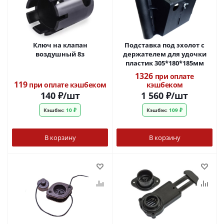
Ключ на клапан
Подставка под эхолот с
воздушный 8з
держателем для удочки
пластик 305*180*185мм
1326
при оплате
119
при оплате кэшбеком
кэшбеком
140
₽
/шт
1 560
₽
/шт
Кэшбэк:
10 ₽
Кэшбэк:
109 ₽
В корзину
В корзину