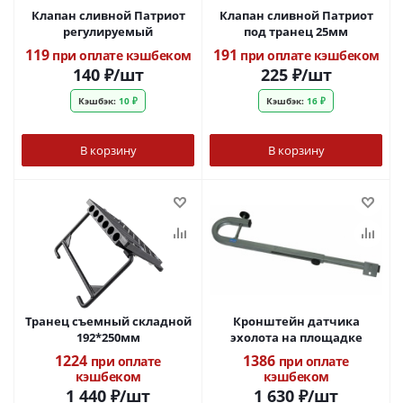
Клапан сливной Патриот
Клапан сливной Патриот
регулируемый
под транец 25мм
119
191
при оплате кэшбеком
при оплате кэшбеком
140
₽
/шт
225
₽
/шт
Кэшбэк:
10 ₽
Кэшбэк:
16 ₽
В корзину
В корзину
Транец съемный складной
Кронштейн датчика
192*250мм
эхолота на площадке
1224
1386
при оплате
при оплате
кэшбеком
кэшбеком
1 440
₽
/шт
1 630
₽
/шт