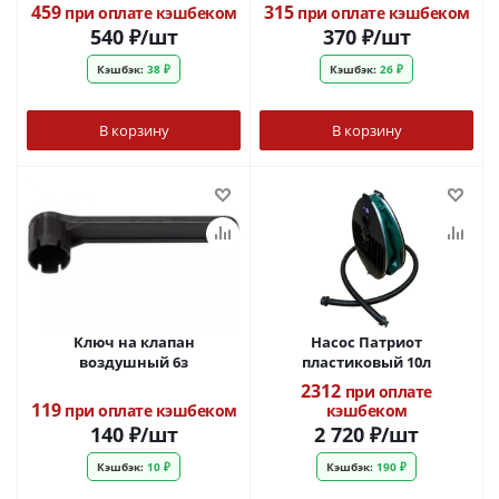
459
315
при оплате кэшбеком
при оплате кэшбеком
540
₽
/шт
370
₽
/шт
Кэшбэк:
38 ₽
Кэшбэк:
26 ₽
В корзину
В корзину
Ключ на клапан
Насос Патриот
воздушный 6з
пластиковый 10л
2312
при оплате
119
при оплате кэшбеком
кэшбеком
140
₽
/шт
2 720
₽
/шт
Кэшбэк:
10 ₽
Кэшбэк:
190 ₽