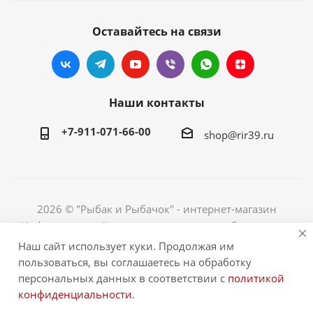
Оставайтесь на связи
Наши контакты
+7-911-071-66-00
shop@rir39.ru
2026 © "Рыбак и Рыбачок" - интернет-магазин
Информация сайта защищена законом об авторских
правах. Индивидуальный предприниматель Рогов
Наш сайт использует куки. Продолжая им
Сергей Юрьевич. ИНН 390600967290. ОГРНИП
пользоваться, вы соглашаетесь на обработку
324390000064229.
персональных данных в соответствии с
политикой
конфиденциальности
.