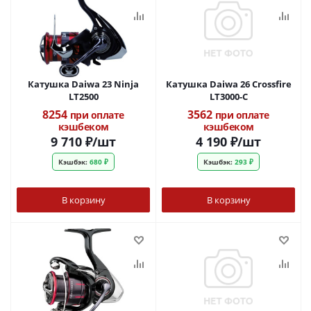
Катушка Daiwa 23 Ninja
Катушка Daiwa 26 Crossfire
LT2500
LT3000-C
8254
3562
при оплате
при оплате
кэшбеком
кэшбеком
9 710
₽
/шт
4 190
₽
/шт
Кэшбэк:
680 ₽
Кэшбэк:
293 ₽
В корзину
В корзину