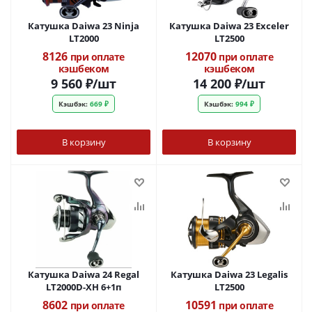
Катушка Daiwa 23 Ninja
Катушка Daiwa 23 Exceler
LT2000
LT2500
8126
12070
при оплате
при оплате
кэшбеком
кэшбеком
9 560
₽
/шт
14 200
₽
/шт
Кэшбэк:
669 ₽
Кэшбэк:
994 ₽
В корзину
В корзину
Катушка Daiwa 24 Regal
Катушка Daiwa 23 Legalis
LT2000D-XH 6+1п
LT2500
8602
10591
при оплате
при оплате