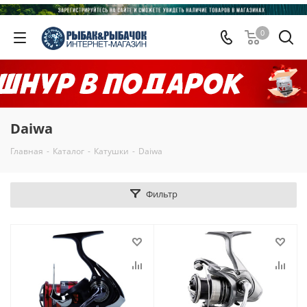
0
Daiwa
Главная
-
Каталог
-
Катушки
-
Daiwa
Фильтр