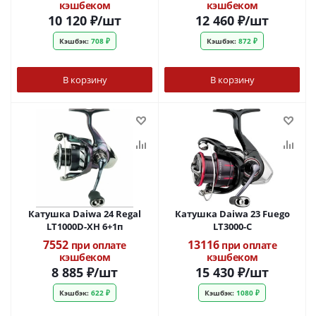
кэшбеком
кэшбеком
10 120
₽
/шт
12 460
₽
/шт
Кэшбэк:
708 ₽
Кэшбэк:
872 ₽
В корзину
В корзину
Катушка Daiwa 24 Regal
Катушка Daiwa 23 Fuego
LT1000D-XH 6+1п
LT3000-С
7552
13116
при оплате
при оплате
кэшбеком
кэшбеком
8 885
₽
/шт
15 430
₽
/шт
Кэшбэк:
622 ₽
Кэшбэк:
1080 ₽