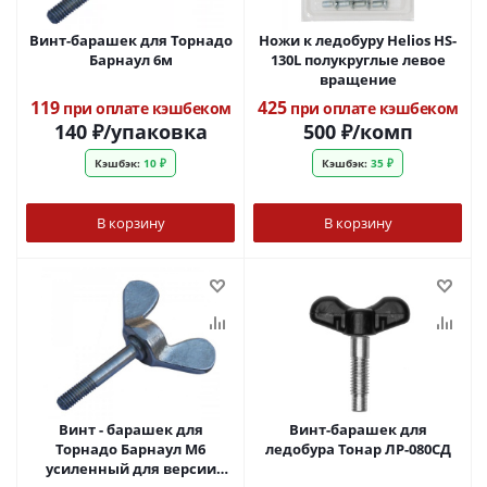
Винт-барашек для Торнадо
Ножи к ледобуру Helios HS-
Барнаул 6м
130L полукруглые левое
вращение
119
425
при оплате кэшбеком
при оплате кэшбеком
140
₽
/упаковка
500
₽
/комп
Кэшбэк:
10 ₽
Кэшбэк:
35 ₽
В корзину
В корзину
Винт - барашек для
Винт-барашек для
Торнадо Барнаул М6
ледобура Тонар ЛР-080СД
усиленный для версии