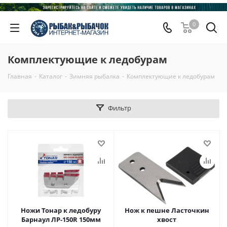
0
Комплектующие к ледобурам
Главная
-
Каталог
-
Зимняя рыбалка
-
Комплектующие к ледобурам
Фильтр
Ножи Тонар к ледобуру
Нож к пешне Ласточкин
Барнаул ЛР-150R 150мм
хвост