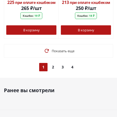
шнека с цангой
225
213
при оплате кэшбеком
при оплате кэшбеком
265
₽
/шт
250
₽
/шт
Кэшбэк:
19 ₽
Кэшбэк:
18 ₽
В корзину
В корзину
Показать еще
1
2
3
4
Ранее вы смотрели