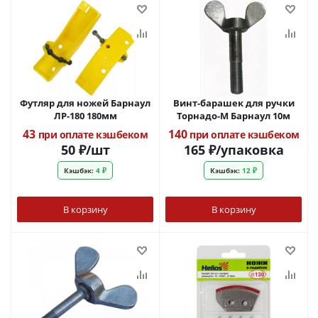
Футляр для ножей Барнаул
Винт-барашек для ручки
ЛР-180 180мм
Торнадо-М Барнаул 10м
43
140
при оплате кэшбеком
при оплате кэшбеком
50
₽
/шт
165
₽
/упаковка
Кэшбэк:
4 ₽
Кэшбэк:
12 ₽
В корзину
В корзину