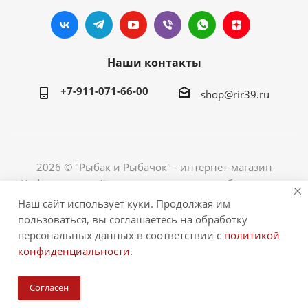
Наши контакты
+7-911-071-66-00
shop@rir39.ru
2026 © "Рыбак и Рыбачок" - интернет-магазин
Информация сайта защищена законом об авторских
правах. Индивидуальный предприниматель Рогов
Наш сайт использует куки. Продолжая им
Сергей Юрьевич. ИНН 390600967290. ОГРНИП
пользоваться, вы соглашаетесь на обработку
324390000064229.
персональных данных в соответствии с
политикой
конфиденциальности
.
Согласен