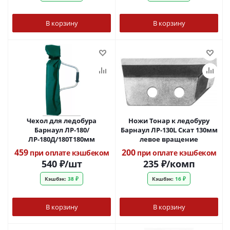
В корзину
В корзину
Чехол для ледобура
Ножи Тонар к ледобуру
Барнаул ЛР-180/
Барнаул ЛР-130L Скат 130мм
ЛР-180Д/180Т180мм
левое вращение
459
200
при оплате кэшбеком
при оплате кэшбеком
540
₽
/шт
235
₽
/комп
Кэшбэк:
38 ₽
Кэшбэк:
16 ₽
В корзину
В корзину