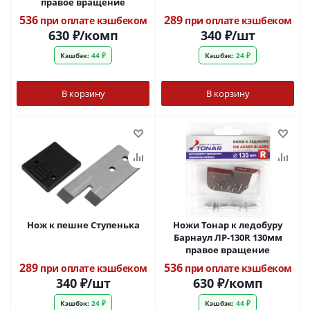
правое вращение
536
289
при оплате кэшбеком
при оплате кэшбеком
630
₽
/комп
340
₽
/шт
Кэшбэк:
44 ₽
Кэшбэк:
24 ₽
В корзину
В корзину
Нож к пешне Ступенька
Ножи Тонар к ледобуру
Барнаул ЛР-130R 130мм
правое вращение
289
536
при оплате кэшбеком
при оплате кэшбеком
340
₽
/шт
630
₽
/комп
Кэшбэк:
24 ₽
Кэшбэк:
44 ₽