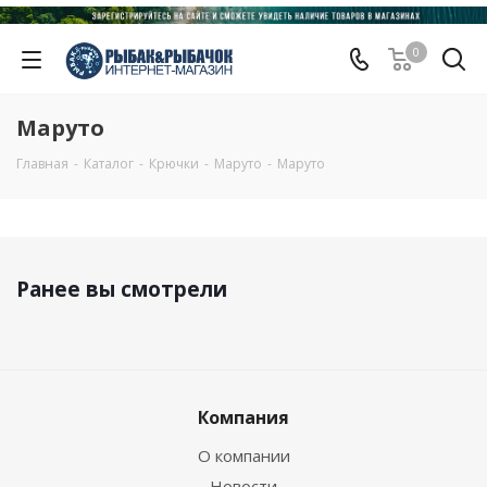
0
Маруто
Главная
-
Каталог
-
Крючки
-
Маруто
-
Маруто
Ранее вы смотрели
Компания
О компании
Новости