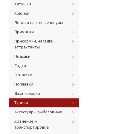
Катушки
Крючки
Леска и плетеные шнуры
Приманки
Прикормки, насадки,
аттрактанты
Подсаки
Садки
Оснастка
Поплавки
Джиг-головки
Туризм
Аксессуары рыболовные
Хранение и
транспортировка