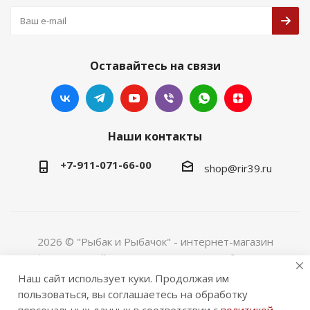
Оставайтесь на связи
Наши контакты
+7-911-071-66-00
shop@rir39.ru
2026 © "Рыбак и Рыбачок" - интернет-магазин
Информация сайта защищена законом об авторских
правах. Индивидуальный предприниматель Рогов
Наш сайт использует куки. Продолжая им
Сергей Юрьевич. ИНН 390600967290. ОГРНИП
пользоваться, вы соглашаетесь на обработку
324390000064229.