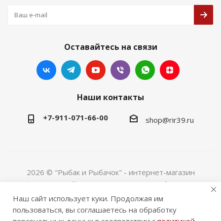
Оставайтесь на связи
Наши контакты
+7-911-071-66-00
shop@rir39.ru
2026 © "Рыбак и Рыбачок" - интернет-магазин
Информация сайта защищена законом об авторских
правах. Индивидуальный предприниматель Рогов
Наш сайт использует куки. Продолжая им
Сергей Юрьевич. ИНН 390600967290. ОГРНИП
пользоваться, вы соглашаетесь на обработку
324390000064229.