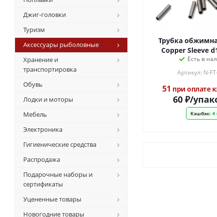
Джиг-головки
Туризм
Трубка обжимн
Аксессуары рыболовные
Copper Sleeve 
Есть в на
Хранение и
транспортировка
Артикул: N-FT
Обувь
51
при оплате 
60
₽
/упак
Лодки и моторы
Мебель
Кэшбэк:
4 
Электроника
Гигиенические средства
Распродажа
Подарочные наборы и
сертификаты
Уцененные товары
Новогодние товары