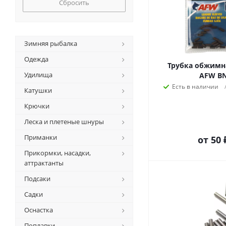
Сбросить
Зимняя рыбалка
Одежда
Трубка обжимна
Удилища
AFW B
Есть в наличии
Катушки
Крючки
Леска и плетеные шнуры
Приманки
от
50 
Прикормки, насадки,
аттрактанты
Подсаки
Садки
Оснастка
Поплавки