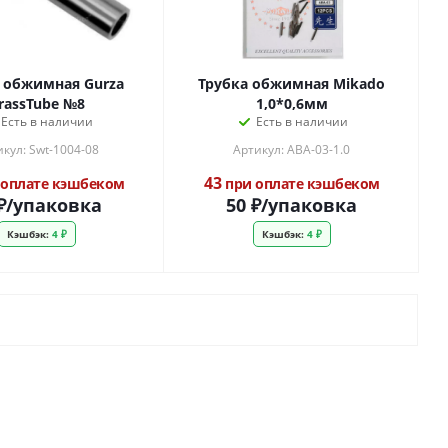
 обжимная Gurza
Трубка обжимная Mikado
rassTube №8
1,0*0,6мм
Есть в наличии
Есть в наличии
кул: Swt-1004-08
Артикул: ABA-03-1.0
43
оплате кэшбеком
при оплате кэшбеком
₽
/упаковка
50
₽
/упаковка
Кэшбэк:
4 ₽
Кэшбэк:
4 ₽