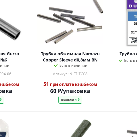
ая Gurza
Трубка обжимная Namazu
Трубка
 №6
Copper Sleeve d0,8мм BN
Есть в
личии
Есть в наличии
004-06
Артикул: N-FT-TC08
51
кэшбеком
при оплате кэшбеком
овка
60
₽
/упаковка
₽
Кэшбэк:
4 ₽