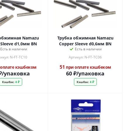
 обжимная Namazu
Трубка обжимная Namazu
 Sleeve d1,0мм BN
Copper Sleeve d0,6мм BN
Есть в наличии
Есть в наличии
икул: N-FT-TC10
Артикул: N-FT-TC06
51
оплате кэшбеком
при оплате кэшбеком
₽
/упаковка
60
₽
/упаковка
Кэшбэк:
4 ₽
Кэшбэк:
4 ₽