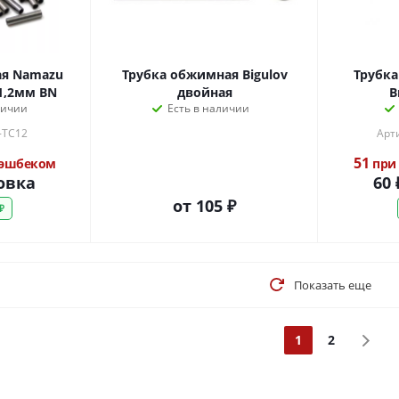
ая Namazu
Трубка обжимная Bigulov
Трубка
d1,2мм BN
двойная
B
личии
Есть в наличии
-TC12
Арти
51
кэшбеком
при 
овка
60
от
105 ₽
₽
Показать еще
1
2