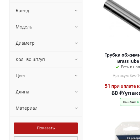
Бренд
Модель
Диаметр
Трубка обжимн
Кол- во шт/уп
BrassTube
Есть в на
Цвет
Артикул: Swt-1
51
при оплате 
Длина
60
₽
/упак
Кэшбэк:
4 
Материал