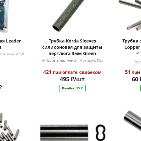
я Leader
Трубка Korda Sleeves
Трубка
N
силиконовая для защиты
Copper
вертлюга 3мм Green
Артикул: AFW
Есть в наличии
Артикул: KS3
Арт
421
51
при оплате кэшбеком
при 
495
₽
/шт
60
₽
Кэшбэк:
35 ₽