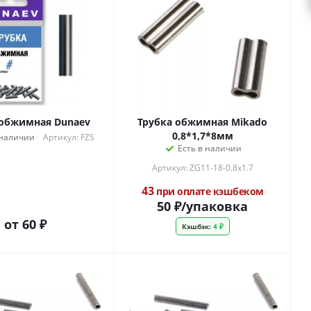
 обжимная Dunaev
Трубка обжимная Mikado
0,8*1,7*8мм
 наличии
Артикул: FZS
Есть в наличии
Артикул: ZG11-18-0.8x1.7
43
при оплате кэшбеком
50
₽
/упаковка
от
60 ₽
Кэшбэк:
4 ₽