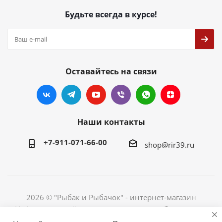
Будьте всегда в курсе!
Оставайтесь на связи
Наши контакты
+7-911-071-66-00
shop@rir39.ru
2026 © "Рыбак и Рыбачок" - интернет-магазин
Информация сайта защищена законом об авторских
правах. Индивидуальный предприниматель Рогов