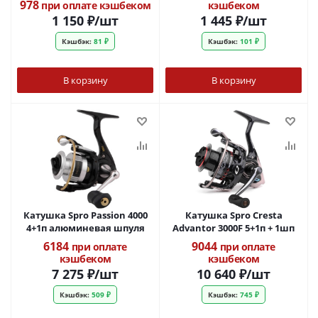
978
при оплате кэшбеком
кэшбеком
1 150
₽
/шт
1 445
₽
/шт
Кэшбэк:
81 ₽
Кэшбэк:
101 ₽
В корзину
В корзину
Катушка Spro Passion 4000
Катушка Spro Cresta
4+1п алюминевая шпуля
Advantor 3000F 5+1п + 1шп
6184
9044
при оплате
при оплате
кэшбеком
кэшбеком
7 275
₽
/шт
10 640
₽
/шт
Кэшбэк:
509 ₽
Кэшбэк:
745 ₽