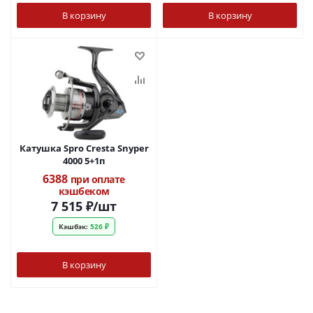
В корзину
В корзину
Катушка Spro Cresta Snyper
4000 5+1п
6388
при оплате
кэшбеком
7 515
₽
/шт
Кэшбэк:
526 ₽
В корзину