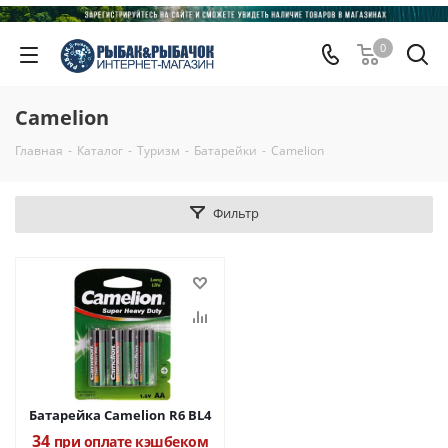
0
Camelion
Главная
-
Каталог
-
Туризм
-
Батарейки
-
Camelion
Фильтр
Батарейка Camelion R6 BL4
34
при оплате кэшбеком