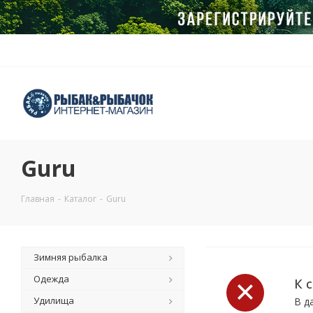
Guru
Главная
-
Каталог
-
Guru
Зимняя рыбалка
Одежда
К 
Удилища
В д