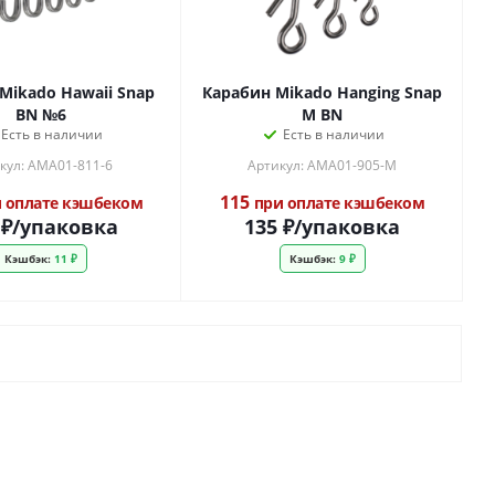
Mikado Hawaii Snap
Карабин Mikado Hanging Snap
BN №6
M BN
Есть в наличии
Есть в наличии
кул: AMA01-811-6
Артикул: AMA01-905-M
115
 оплате кэшбеком
при оплате кэшбеком
₽
/упаковка
135
₽
/упаковка
Кэшбэк:
11 ₽
Кэшбэк:
9 ₽