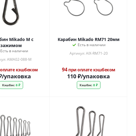
бин Mikado M c
Карабин Mikado RM71 20мм
Есть в наличии
зажимом
Есть в наличии
Артикул: AIX-RM71-20
кул: AMA02-088-M
94
оплате кэшбеком
при оплате кэшбеком
₽
/упаковка
110
₽
/упаковка
Кэшбэк:
6 ₽
Кэшбэк:
8 ₽