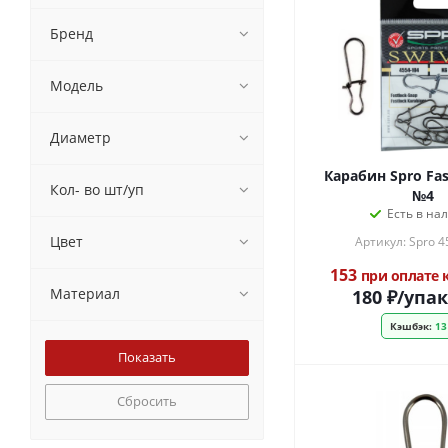
Бренд
Модель
Диаметр
Карабин Spro Fas
Кол- во шт/уп
№4
Есть в на
Цвет
Артикул: Spro 4
153
при оплате
Материал
180
₽
/упа
Кэшбэк:
13
Сбросить