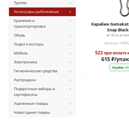
Туризм
Аксессуары рыболовные
Хранение и
Карабин Gamakats
транспортировка
Snap Blac
Обувь
Есть в на
Артикул: 1493
Лодки и моторы
523
при оплате
Мебель
615
₽
/упа
Электроника
Кэшбэк:
43
Гигиенические средства
Распродажа
Подарочные наборы и
сертификаты
Уцененные товары
Новогодние товары