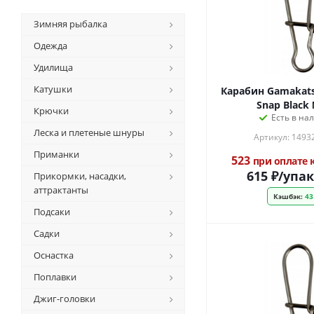
Зимняя рыбалка
Одежда
Удилища
Катушки
Карабин Gamakats
Snap Black
Крючки
Есть в на
Леска и плетеные шнуры
Артикул: 1493
Приманки
523
при оплате
615
₽
/упа
Прикормки, насадки,
аттрактанты
Кэшбэк:
43
Подсаки
Садки
Оснастка
Поплавки
Джиг-головки