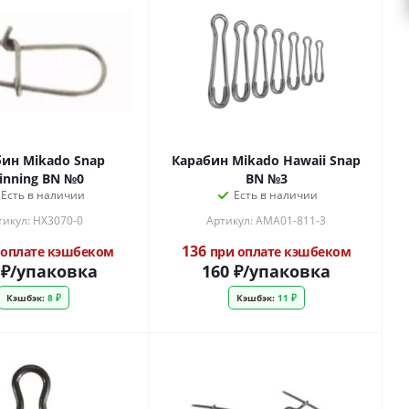
ин Mikado Snap
Карабин Mikado Hawaii Snap
inning BN №0
BN №3
Есть в наличии
Есть в наличии
тикул: HX3070-0
Артикул: AMA01-811-3
136
оплате кэшбеком
при оплате кэшбеком
₽
/упаковка
160
₽
/упаковка
Кэшбэк:
8 ₽
Кэшбэк:
11 ₽