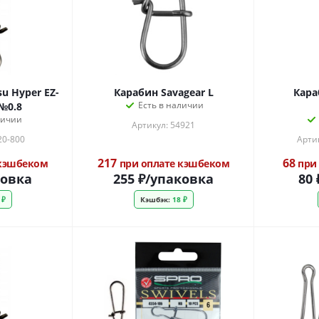
u Hyper EZ-
Карабин Savagear L
Кара
Есть в наличии
 №0.8
личии
Артикул: 54921
20-800
Арти
217
68
 кэшбеком
при оплате кэшбеком
при 
ковка
255
₽
/упаковка
80
 ₽
Кэшбэк:
18 ₽