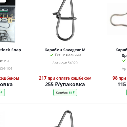
tlock Snap
Карабин Savagear M
Караб
Есть в наличии
Sp
личии
Артикул: 54920
554-104
Ар
217
98
 кэшбеком
при оплате кэшбеком
при 
ковка
255
₽
/упаковка
115
 ₽
Кэшбэк:
18 ₽