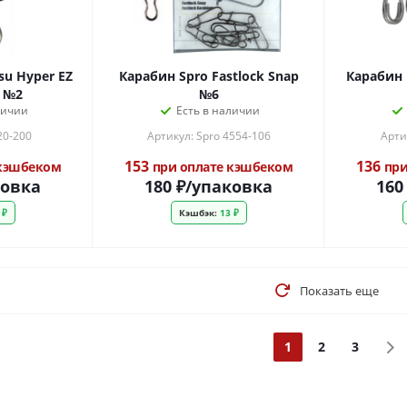
u Hyper EZ
Карабин Spro Fastlock Snap
Карабин 
k №2
№6
личии
Есть в наличии
20-200
Артикул: Spro 4554-106
Арти
153
136
 кэшбеком
при оплате кэшбеком
при
ковка
180
₽
/упаковка
160
 ₽
Кэшбэк:
13 ₽
Показать еще
1
2
3