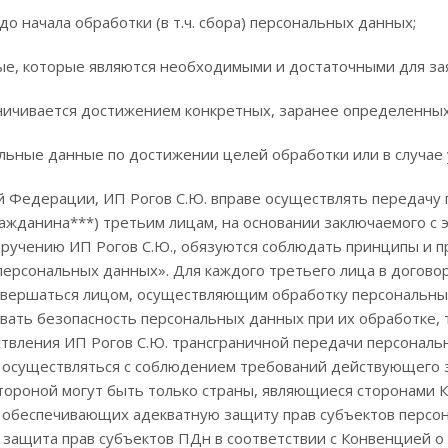
о начала обработки (в т.ч. сбора) персональных данных;
ные, которые являются необходимыми и достаточными для за
аничивается достижением конкретных, заранее определенных
альные данные по достижении целей обработки или в случа
й Федерации, ИП Рогов С.Ю. вправе осуществлять передачу 
ажданина***) третьим лицам, на основании заключаемого с э
ручению ИП Рогов С.Ю., обязуются соблюдать принципы и п
рсональных данных». Для каждого третьего лица в договор
овершаться лицом, осуществляющим обработку персональных
вать безопасность персональных данных при их обработке, 
твления ИП Рогов С.Ю. трансграничной передачи персонал
а осуществляться с соблюдением требований действующего 
ороной могут быть только страны, являющиеся сторонами К
 обеспечивающих адекватную защиту прав субъектов перс
ь защита прав субъектов ПДн в соответствии с Конвенцией 