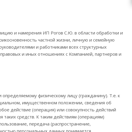
зицию и намерения ИП Рогов С.Ю. в области обработки и
прикосновенность частной жизни, личную и семейную
 руководителями и работниками всех структурных
-правовых и иных отношениях с Компанией, партнеров и
определяемому физическому лицу (гражданину). Т.е. к
 социальном, имущественном положении, сведения об
юбое действие (операция) или совокупность действий
 таких средств. К таким действиям (операциям)
спользование, передача (распространение,
асностью персональных данных понимается