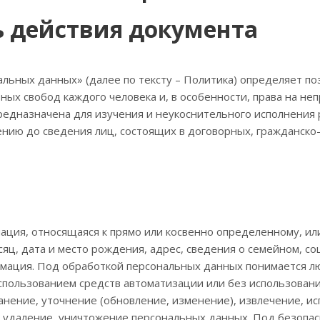
ь действия документа
льных данных» (далее по тексту – Политика) определяет по
ых свобод каждого человека и, в особенности, права на не
предназначена для изучения и неукоснительного исполнения
нию до сведения лиц, состоящих в договорных, гражданско
ия, относящаяся к прямо или косвенно определенному, или 
есяц, дата и место рождения, адрес, сведения о семейном,
рмация. Под обработкой персональных данных понимается л
пользованием средств автоматизации или без использования
хранение, уточнение (обновление, изменение), извлечение, и
е, удаление, уничтожение персональных данных. Под безоп