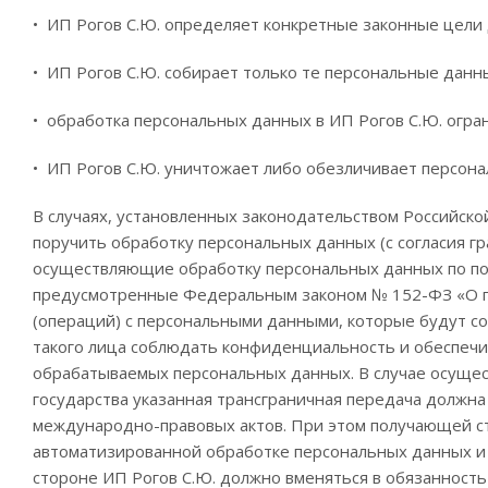
• ИП Рогов С.Ю. определяет конкретные законные цели д
• ИП Рогов С.Ю. собирает только те персональные дан
• обработка персональных данных в ИП Рогов С.Ю. огр
• ИП Рогов С.Ю. уничтожает либо обезличивает персон
В случаях, установленных законодательством Российско
поручить обработку персональных данных (с согласия гр
осуществляющие обработку персональных данных по по
предусмотренные Федеральным законом № 152-ФЗ «О пе
(операций) с персональными данными, которые будут с
такого лица соблюдать конфиденциальность и обеспечи
обрабатываемых персональных данных. В случае осущес
государства указанная трансграничная передача должн
международно-правовых актов. При этом получающей ст
автоматизированной обработке персональных данных и
стороне ИП Рогов С.Ю. должно вменяться в обязанност