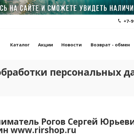
+7-9
Каталог
Акции
Новости
Возврат - обмен
обработки персональных д
атель Рогов Сергей Юрьевич 
зин
www
.
rirshop
.
ru