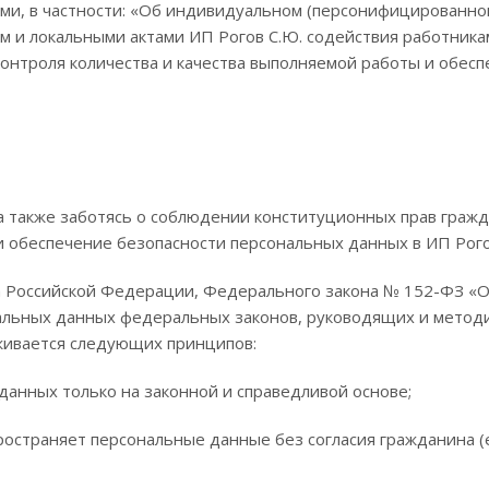
и, в частности: «Об индивидуальном (персонифицированном
ом и локальными актами ИП Рогов С.Ю. содействия работника
контроля количества и качества выполняемой работы и обес
и
а также заботясь о соблюдении конституционных прав гражд
 обеспечение безопасности персональных данных в ИП Рогов
 Российской Федерации, Федерального закона № 152-ФЗ «О 
альных данных федеральных законов, руководящих и методи
живается следующих принципов:
данных только на законной и справедливой основе;
спространяет персональные данные без согласия гражданина