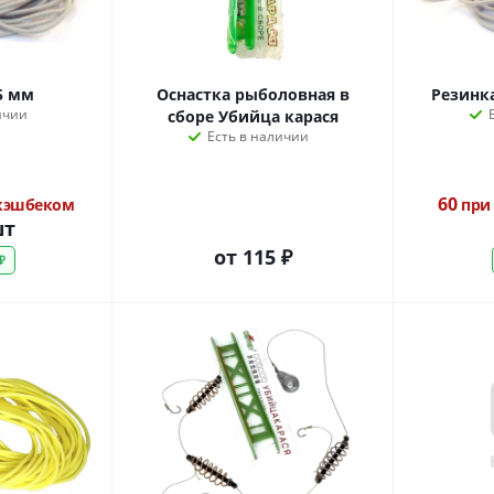
5 мм
Оснастка рыболовная в
Резинк
ичии
сборе Убийца карася
Есть в наличии
60
 кэшбеком
при 
шт
от
115 ₽
₽