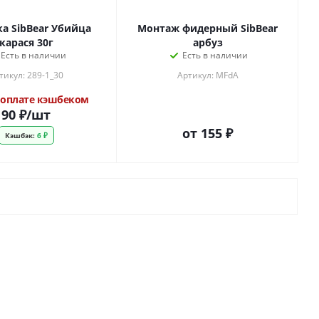
ка SibBear Убийца
Монтаж фидерный SibBear
карася 30г
арбуз
Есть в наличии
Есть в наличии
тикул: 289-1_30
Артикул: MFdA
оплате кэшбеком
90
₽
/шт
от
155 ₽
Кэшбэк:
6 ₽