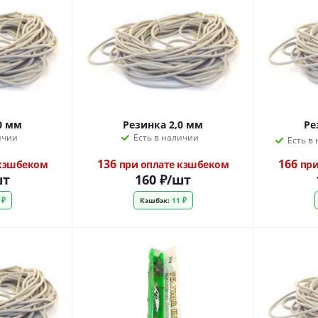
0 мм
Резинка 2,0 мм
Ре
ичии
Есть в наличии
Есть в
136
166
 кэшбеком
при оплате кэшбеком
при
шт
160
₽
/шт
 ₽
Кэшбэк:
11 ₽