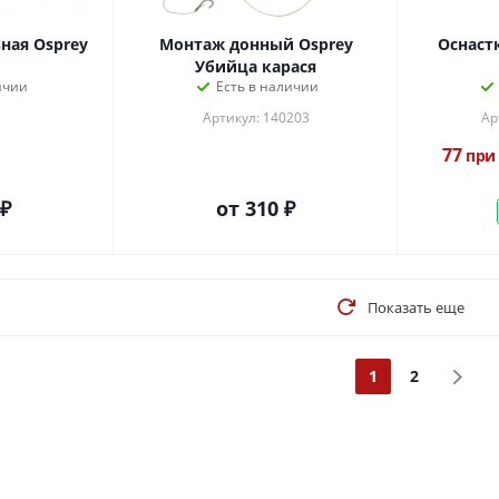
ная Osprey
Монтаж донный Osprey
Оснаст
Убийца карася
ичии
Есть в наличии
Артикул: 140203
Ар
77
при 
 ₽
от
310 ₽
Показать еще
1
2