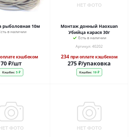
а рыболовная 10м
Монтаж донный Haoxuan
Есть в наличии
Убийца карася 30г
Есть в наличии
Артикул: 40202
234
оплате кэшбеком
при оплате кэшбеком
70
₽
/шт
275
₽
/упаковка
Кэшбэк:
5 ₽
Кэшбэк:
19 ₽