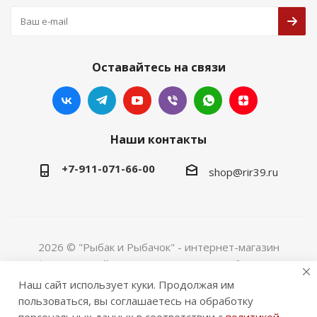
Оставайтесь на связи
Наши контакты
+7-911-071-66-00
shop@rir39.ru
2026 © "Рыбак и Рыбачок" - интернет-магазин
Информация сайта защищена законом об авторских
правах. Индивидуальный предприниматель Рогов
Наш сайт использует куки. Продолжая им
Сергей Юрьевич. ИНН 390600967290. ОГРНИП
пользоваться, вы соглашаетесь на обработку
324390000064229.