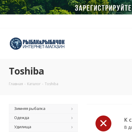
Toshiba
Главная
-
Каталог
-
Toshiba
Зимняя рыбалка
Одежда
К 
Удилища
В д