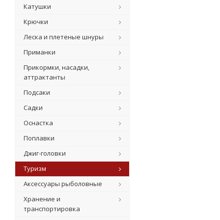
Катушки
Крючки
Леска и плетеные шнуры
Приманки
Прикормки, насадки,
аттрактанты
Подсаки
Садки
Оснастка
Поплавки
Джиг-головки
Туризм
Аксессуары рыболовные
Хранение и
транспортировка