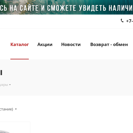
+7
Каталог
Акции
Новости
Возврат - обмен
ы
уары
стание)