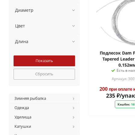
Диаметр
Цвет
Длина
Подлесок Dam Fo
Tapered Leader
0,152м
Есть в на
Сбросить
Артикул: 30
200
при оплате
235
₽
/упа
Зимняя рыбалка
Кэшбэк:
16
Одежда
Удилища
Катушки