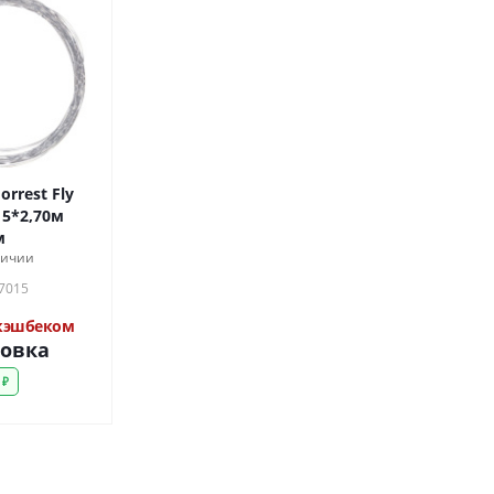
rrest Fly
 5*2,70м
м
личии
07015
 кэшбеком
ковка
 ₽