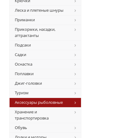
Крючки
Леска и плетеные шнуры
Приманки
Прикормки, насадки,
аттрактанты
Подсаки
Садки
Оснастка
Поплавки
Джиг-головки
Туризм
Аксессуары рыболовные
Хранение и
транспортировка
Обувь
Лодки и моторы