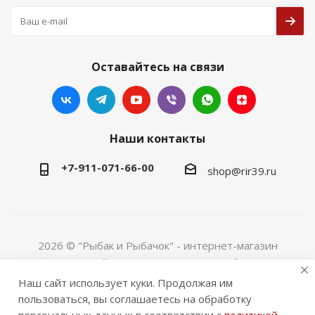
Оставайтесь на связи
Наши контакты
+7-911-071-66-00
shop@rir39.ru
2026 © "Рыбак и Рыбачок" - интернет-магазин
Информация сайта защищена законом об авторских
правах. Индивидуальный предприниматель Рогов
Наш сайт использует куки. Продолжая им
Сергей Юрьевич. ИНН 390600967290. ОГРНИП
пользоваться, вы соглашаетесь на обработку
324390000064229.