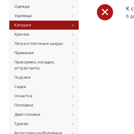
Одежда
К 
Удилища
В д
Катушки
Крючки
Леска и плетеные шнуры
Приманки
Прикормки, насадки,
аттрактанты
Подсаки
Садки
Оснастка
Поплавки
Джиг-головки
Туризм
Аксессуары рыболовные