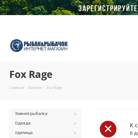
Fox Rage
Главная
-
Каталог
-
Fox Rage
Зимняя рыбалка
Одежда
К 
Удилища
В д