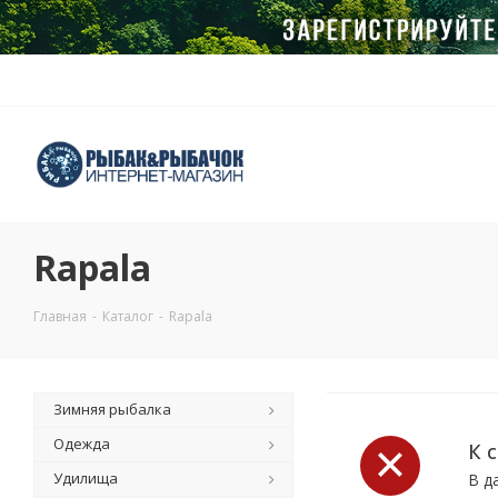
Rapala
Главная
-
Каталог
-
Rapala
Зимняя рыбалка
Одежда
К 
Удилища
В д