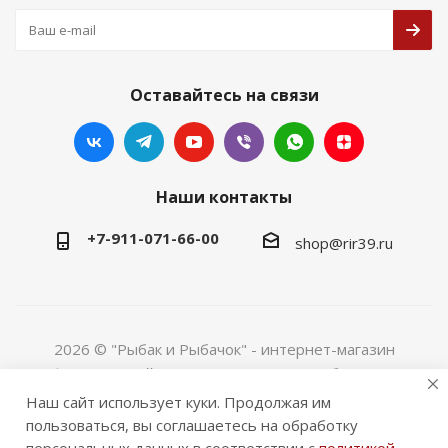
Оставайтесь на связи
Наши контакты
+7-911-071-66-00
shop@rir39.ru
2026 © "Рыбак и Рыбачок" - интернет-магазин
Информация сайта защищена законом об авторских
правах. Индивидуальный предприниматель Рогов
Наш сайт использует куки. Продолжая им
Сергей Юрьевич. ИНН 390600967290. ОГРНИП
пользоваться, вы соглашаетесь на обработку
324390000064229.