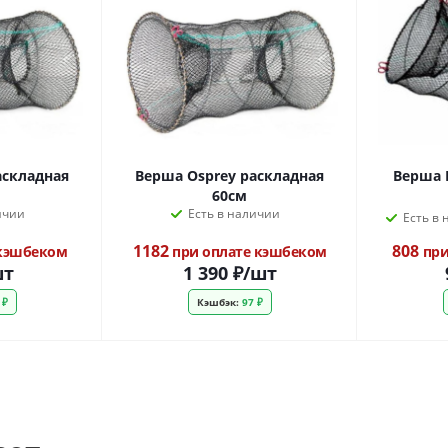
аскладная
Верша Osprey раскладная
Верша 
60см
ичии
Есть в наличии
Есть в
1182
808
 кэшбеком
при оплате кэшбеком
при
шт
1 390
₽
/шт
 ₽
Кэшбэк:
97 ₽