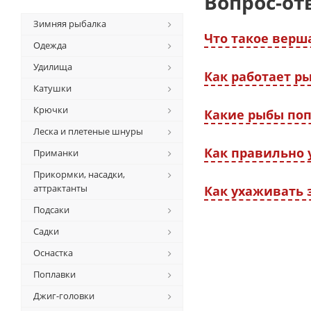
Вопрос-от
Зимняя рыбалка
Что такое верш
Одежда
Удилища
Как работает р
Катушки
Крючки
Какие рыбы поп
Леска и плетеные шнуры
Как правильно 
Приманки
Прикормки, насадки,
аттрактанты
Как ухаживать 
Подсаки
Садки
Оснастка
Поплавки
Джиг-головки