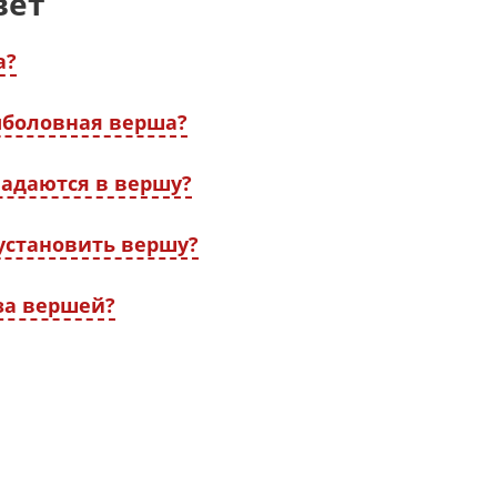
вет
а?
ыболовная верша?
адаются в вершу?
установить вершу?
за вершей?