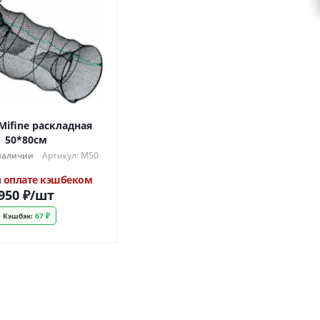
Mifine раскладная
50*80см
 наличии
Артикул: M50
 оплате кэшбеком
950
₽
/шт
Кэшбэк:
67 ₽