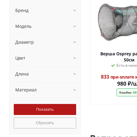
Бренд
Модель
Диаметр
Верша Osprey р
Цвет
50см
Есть в нал
Длина
833
при оплате
980
₽
/
Материал
Кэшбэк:
69
Сбросить