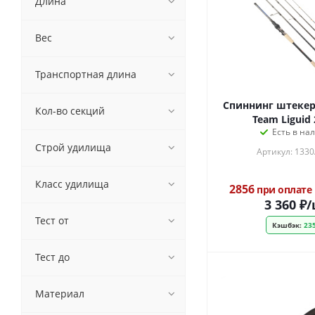
Длина
Вес
Транспортная длина
Спиннинг штекер
Кол-во секций
Team Liguid
Есть в на
Строй удилища
Артикул: 133
Класс удилища
2856
при оплате
3 360
₽
/
Тест от
Кэшбэк:
235
Тест до
Материал