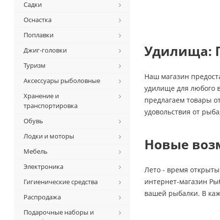
Садки
Оснастка
Поплавки
Удилища: 
Джиг-головки
Туризм
Наш магазин предост
Аксессуары рыболовные
удилище для любого в
Хранение и
предлагаем товары от
транспортировка
удовольствия от рыб
Обувь
Лодки и моторы
Новые воз
Мебель
Электроника
Лето - время открыт
интернет-магазин Рыб
Гигиенические средства
вашей рыбалки. В каж
Распродажа
Подарочные наборы и