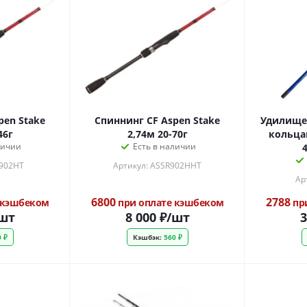
pen Stake
Спиннинг CF Aspen Stake
Удилище 
46г
2,74м 20-70г
кольцам
личии
Есть в наличии
4
R902HT
Артикул: ASSR902HHT
Ар
6800
2788
 кэшбеком
при оплате кэшбеком
пр
шт
8 000
₽
/шт
3
 ₽
Кэшбэк:
560 ₽