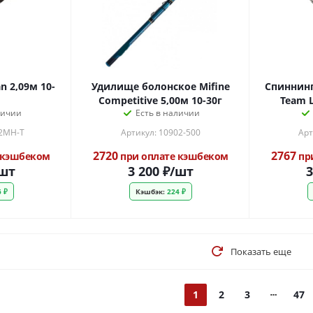
n 2,09м 10-
Удилище болонское Mifine
Спиннинг
Competitive 5,00м 10-30г
Team L
личии
Есть в наличии
92MH-T
Артикул: 10902-500
Арт
2720
2767
 кэшбеком
при оплате кэшбеком
пр
шт
3 200
₽
/шт
3
 ₽
Кэшбэк:
224 ₽
Показать еще
1
2
3
47