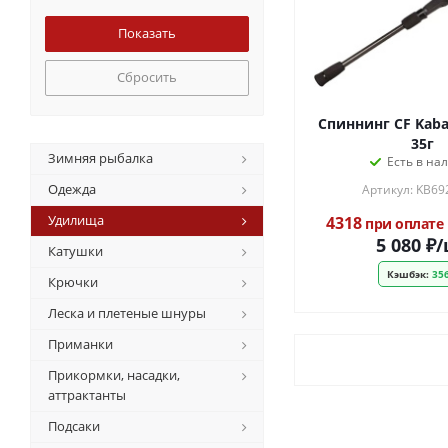
Сбросить
Спиннинг CF Kaba
35г
Зимняя рыбалка
Есть в на
Одежда
Артикул: KB6
Удилища
4318
при оплате
5 080
₽
/
Катушки
Кэшбэк:
356
Крючки
Леска и плетеные шнуры
Приманки
Прикормки, насадки,
аттрактанты
Подсаки