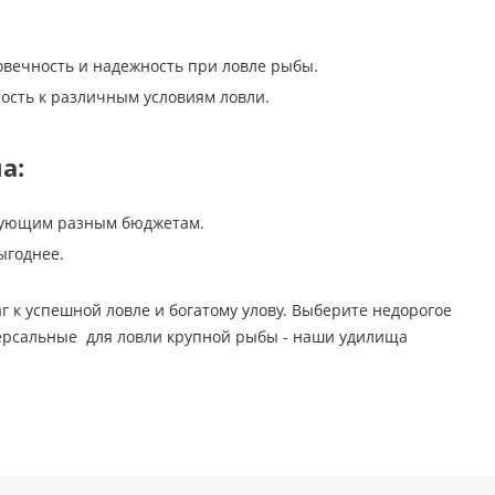
вечность и надежность при ловле рыбы.
ость к различным условиям ловли.
а:
твующим разным бюджетам.
ыгоднее.
г к успешной ловле и богатому улову. Выберите недорогое
версальные для ловли крупной рыбы - наши удилища