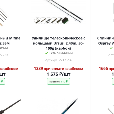
ный Mifine
Удилище телескопическое с
Спиннин
 2,35м
кольцами Ursus, 2.40m, 50-
Osprey W
личии
100g (карбон)
Есть в наличии
0A-235
Арт
Артикул: 2217-2.4
1339
1666
 кэшбеком
при оплате кэшбеком
пр
шт
1 575
₽
/шт
1
 ₽
Кэшбэк:
110 ₽