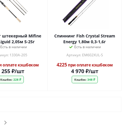
 штекерный Mifine
Спиннинг Fish Crystal Stream
iguid 2,05м 5-25г
Energy 1,80м 0,3-1,6г
Есть в наличии
Есть в наличии
икул: 1330A-205
Артикул: EM602XUL-S
4225
и оплате кэшбеком
при оплате кэшбеком
 255
₽
/шт
4 970
₽
/шт
Кэшбэк:
228 ₽
Кэшбэк:
348 ₽