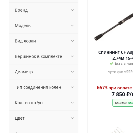
Бренд
Модель
Вид ловли
Спиннинг CF As
Вершинок в комплекте
2,74м 15-
Есть в на
Диаметр
Артикул: ASS
Тип соединения колен
6673
при оплате
7 850
₽
/
Кол- во шт/уп
Кэшбэк:
550
Цвет