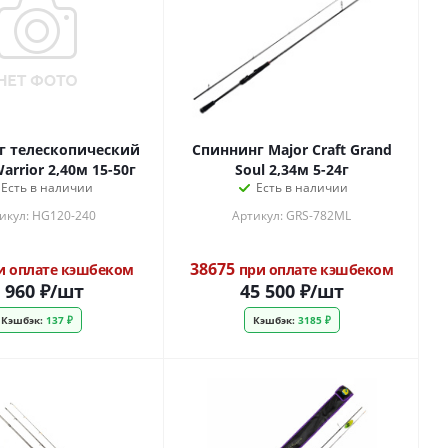
г телескопический
Спиннинг Major Craft Grand
arrior 2,40м 15-50г
Soul 2,34м 5-24г
Есть в наличии
Есть в наличии
икул: HG120-240
Артикул: GRS-782ML
38675
и оплате кэшбеком
при оплате кэшбеком
 960
₽
/шт
45 500
₽
/шт
Кэшбэк:
137 ₽
Кэшбэк:
3185 ₽