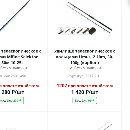
телескопическое с
Удилище телескопическое с
и Mifine Selektor
кольцами Ursus, 2.10m, 50-
,50м 10-25г
100g (карбон)
Есть в наличии
Есть в наличии
тикул: 2601-450
Артикул: 2217-2.1
1207
и оплате кэшбеком
при оплате кэшбеком
 280
₽
/шт
1 420
₽
/шт
Кэшбэк:
230 ₽
Кэшбэк:
99 ₽