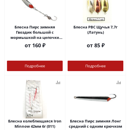
Блесна Пирс зимняя
Блесна РВС Щучья 7,7г
Гвоздик большой с
(Латунь)
мормышкой на цепочке
2,6г (Н)
от
160 ₽
от
85 ₽
Подробнее
Подробнее
Блесна колеблющаяся Iron
Блесна Пирс зимняя Лонг
Minnow 42мм 6г (011)
средний с одним крючком