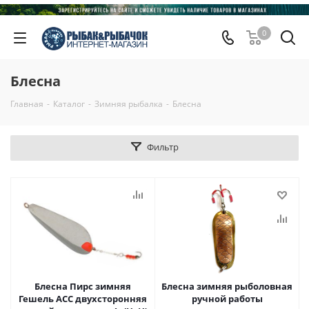
0
Блесна
Главная
-
Каталог
-
Зимняя рыбалка
-
Блесна
Фильтр
Блесна Пирс зимняя
Блесна зимняя рыболовная
Гешель АСС двухсторонняя
ручной работы