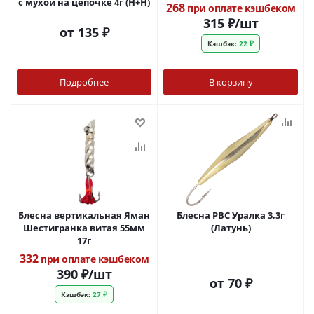
с мухой на цепочке 4г (Н+Н)
268
при оплате кэшбеком
315
₽
/шт
от
135 ₽
Кэшбэк:
22 ₽
Подробнее
В корзину
Блесна вертикальная Яман
Блесна РВС Уралка 3,3г
Шестигранка витая 55мм
(Латунь)
17г
332
при оплате кэшбеком
390
₽
/шт
от
70 ₽
Кэшбэк:
27 ₽