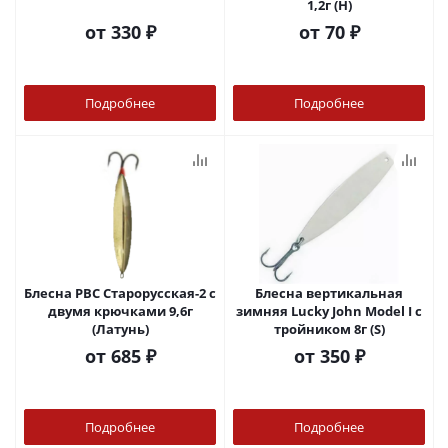
1,2г (Н)
от
330 ₽
от
70 ₽
Подробнее
Подробнее
Блесна РВС Старорусская-2 с
Блесна вертикальная
двумя крючками 9,6г
зимняя Lucky John Model I c
(Латунь)
тройником 8г (S)
от
685 ₽
от
350 ₽
Подробнее
Подробнее