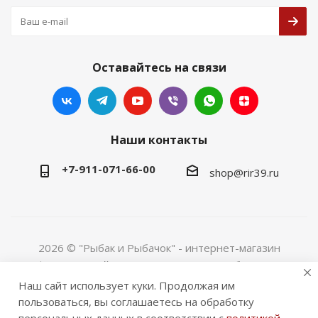
Оставайтесь на связи
Наши контакты
+7-911-071-66-00
shop@rir39.ru
2026 © "Рыбак и Рыбачок" - интернет-магазин
Информация сайта защищена законом об авторских
правах. Индивидуальный предприниматель Рогов
Наш сайт использует куки. Продолжая им
Сергей Юрьевич. ИНН 390600967290. ОГРНИП
пользоваться, вы соглашаетесь на обработку
324390000064229.