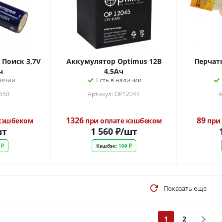
 Поиск 3,7V
Аккумулятор Optimus 12В
Перчат
ч
4,5Ач
личии
Есть в наличии
650
Артикул: OP12045
А
1326
89
 кэшбеком
при оплате кэшбеком
при 
шт
1 560
₽
/шт
 ₽
Кэшбэк:
109 ₽
Показать еще
1
2