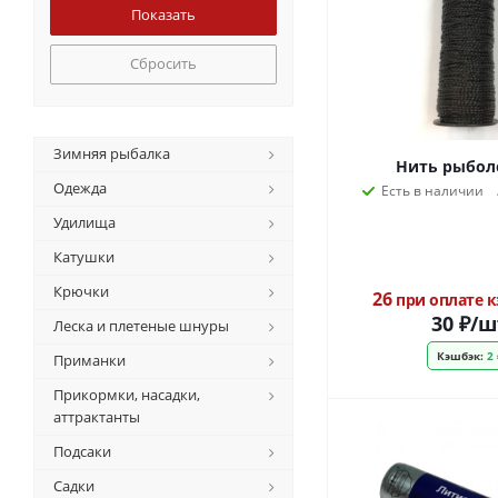
Сбросить
Зимняя рыбалка
Нить рыбол
Одежда
Есть в наличии
Удилища
Катушки
Крючки
26
при оплате 
30
₽
/ш
Леска и плетеные шнуры
Кэшбэк:
2 
Приманки
Прикормки, насадки,
аттрактанты
Подсаки
Садки