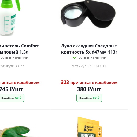
иватель Comfort
Лупа складная Следопыт
мповый 1,5л
кратность 5х d47мм 113г
Есть в наличии
Есть в наличии
ртикул: 3-035
Артикул: PF-SM-01F
323
 оплате кэшбеком
при оплате кэшбеком
745
₽
/шт
380
₽
/шт
Кэшбэк:
52 ₽
Кэшбэк:
27 ₽