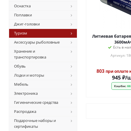
Оснастка
Поплавки
Джиг-головки
Туризм
Литиевая батарея
3600мА
Аксессуары рыболовные
Есть в на
Хранение и
Артикул: 18
транспортировка
Обувь
803
при оплате
Лодки и моторы
945
₽
/
Мебель
Кэшбэк:
66
Электроника
Гигиенические средства
Распродажа
Подарочные наборы и
сертификаты