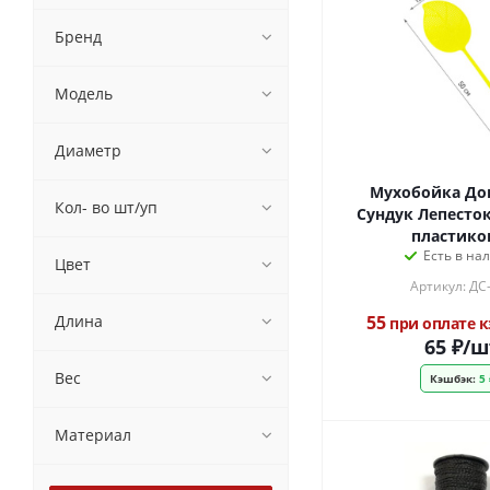
Бренд
Модель
Диаметр
Мухобойка Д
Кол- во шт/уп
Сундук Лепесток
пластико
Есть в на
Цвет
Артикул: ДС
Длина
55
при оплате 
65
₽
/ш
Вес
Кэшбэк:
5 
Материал