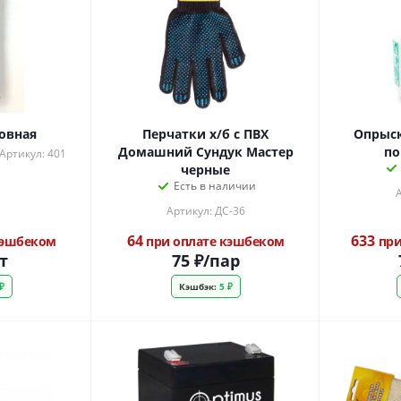
овная
Перчатки х/б с ПВХ
Опрыск
Домашний Сундук Мастер
по
Артикул: 401
черные
Есть в наличии
А
Артикул: ДС-36
64
633
кэшбеком
при оплате кэшбеком
при
т
75
₽
/пар
₽
Кэшбэк:
5 ₽