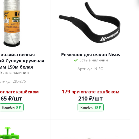
 хозяйственная
Ремешок для очков Nisus
Есть в наличии
й Сундук крученая
мм L50м белая
Артикул: N-RO
Есть в наличии
ртикул: ДС-275
179
оплате кэшбеком
при оплате кэшбеком
65
₽
/шт
210
₽
/шт
Кэшбэк:
5 ₽
Кэшбэк:
15 ₽