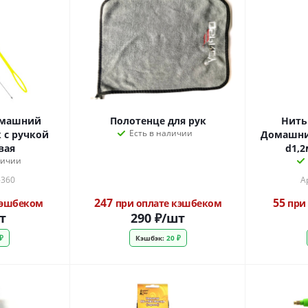
омашний
Полотенце для рук
Нить
Есть в наличии
 с ручкой
Домашни
вая
d1,2
личии
-360
А
247
55
кэшбеком
при оплате кэшбеком
при 
т
290
₽
/шт
₽
Кэшбэк:
20 ₽