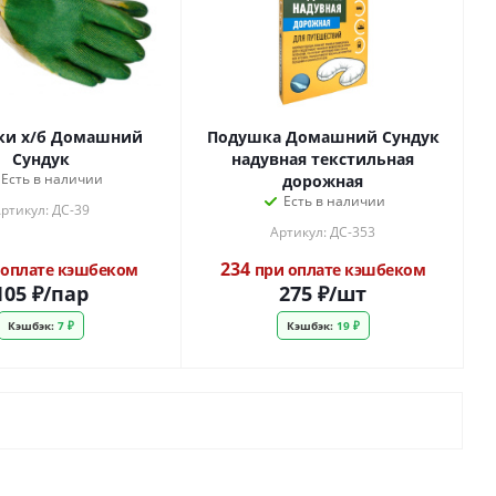
ки х/б Домашний
Подушка Домашний Сундук
Сундук
надувная текстильная
Есть в наличии
дорожная
Есть в наличии
ртикул: ДС-39
Артикул: ДС-353
234
оплате кэшбеком
при оплате кэшбеком
105
₽
/пар
275
₽
/шт
Кэшбэк:
7 ₽
Кэшбэк:
19 ₽