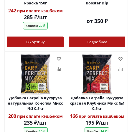
краска 150г
Booster Dip
242
при оплате кэшбеком
285
₽
/шт
от
350 ₽
Кэшбэк:
20 ₽
В корзину
Подробнее
Добавка Carpella Кукуруза
Добавка Carpella Кукуруза
натуральная Конопля Микс
красная Клубника Микс №1
№3 0,5кг
0,5кг
200
166
при оплате кэшбеком
при оплате кэшбеком
235
₽
/шт
195
₽
/шт
Кэшбэк:
16 ₽
Кэшбэк:
14 ₽