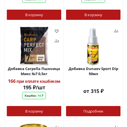
В корзину
В корзину
Добавка Carpella Пшеница
Добавка Dunaev Sport Dip
Микс №7 0,5кг
50мл
166
при оплате кэшбеком
195
₽
/шт
от
315 ₽
Кэшбэк:
14 ₽
В корзину
Подробнее