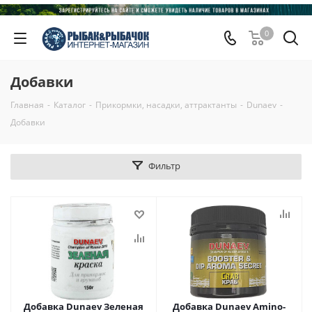
0
Добавки
Главная
-
Каталог
-
Прикормки, насадки, аттрактанты
-
Dunaev
-
Добавки
Фильтр
Добавка Dunaev Зеленая
Добавка Dunaev Amino-