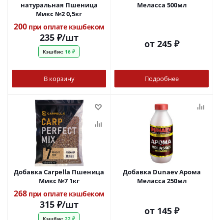
натуральная Пшеница
Меласса 500мл
Микс №2 0,5кг
200
при оплате кэшбеком
235
₽
/шт
от
245 ₽
Кэшбэк:
16 ₽
В корзину
Подробнее
Добавка Carpella Пшеница
Добавка Dunaev Арома
Микс №7 1кг
Меласса 250мл
268
при оплате кэшбеком
315
₽
/шт
от
145 ₽
Кэшбэк:
22 ₽