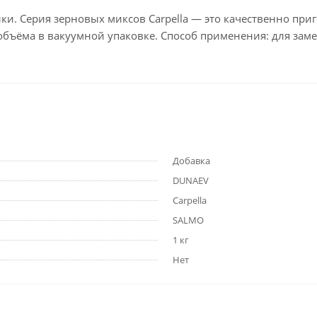
ки. Серия зерновых миксов Carpella — это качественно пр
ъёма в вакуумной упаковке. Способ применения: для замеса
Добавка
DUNAEV
Carpella
SALMO
1 кг
Нет