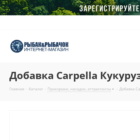
Добавка Carpella Кукуру
Главная
-
Каталог
-
Прикормки, насадки, аттрактанты
-
Добавка Ca