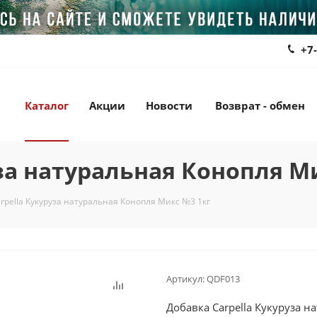
+7
Каталог
Акции
Новости
Возврат - обмен
за натуральная Конопля М
rpella Кукуруза натуральная Конопля Микс №3 1кг
Артикул:
QDF013
Добавка Carpella Кукуруза 