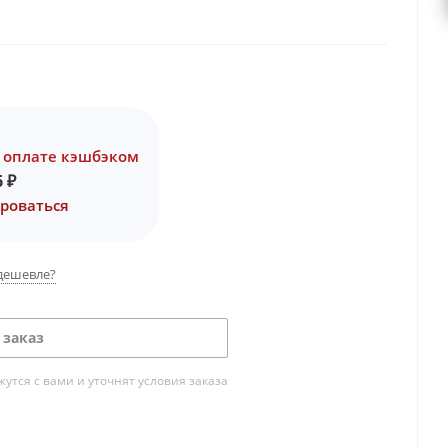
 оплате кэшбэком
6
₽
роваться
дешевле?
 заказ
тся с вами и уточнят условия заказа