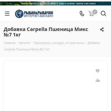
0
Добавка Carpella Пшеница Микс
№7 1кг
Главная
-
Каталог
-
Прикормки, насадки, аттрактанты
-
Добавка
Carpella Пшеница Микс №7 1кг