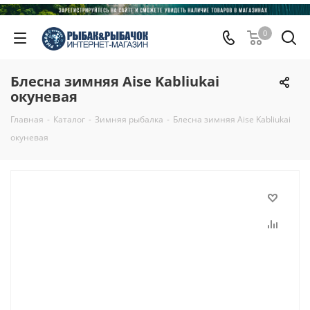
0
Блесна зимняя Aise Kabliukai
окуневая
Главная
-
Каталог
-
Зимняя рыбалка
-
Блесна зимняя Aise Kabliukai
окуневая