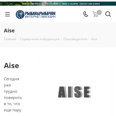
0
Aise
Главная
-
Справочная информация
-
Производители
-
Aise
Aise
Сегодня
уже
трудно
поверить
в то, что
еще пару