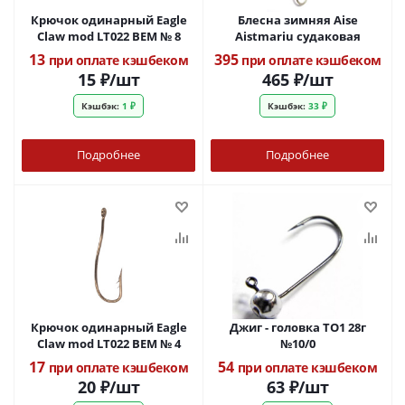
Крючок одинарный Eagle
Блесна зимняя Aise
Claw mod LT022 BEM № 8
Aistmariu судаковая
13
395
при оплате кэшбеком
при оплате кэшбеком
15
₽
/шт
465
₽
/шт
Кэшбэк:
1 ₽
Кэшбэк:
33 ₽
Подробнее
Подробнее
Крючок одинарный Eagle
Джиг - головка ТО1 28г
Claw mod LT022 BEM № 4
№10/0
17
54
при оплате кэшбеком
при оплате кэшбеком
20
₽
/шт
63
₽
/шт