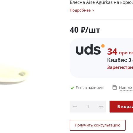
Блесна Aise Agurkas на кор
Подробнее
40
₽
/шт
34
при о
Кэшбэк:
3
Зарегистри
Есть в наличии
Нашли 
В корз
Получить консультацию