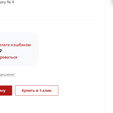
юшку № 4
плате кэшбэком
₽
роваться
дешевле?
ину
Купить в 1 клик