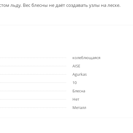
том льду. Вес блесны не даёт создавать узлы на леске.
колеблющаяся
AISE
Agurkas
10
Блесна
Нет
Металл