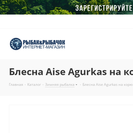
Блесна Aise Agurkas на 
Главная
-
Каталог
-
Зимняя рыбалка
-
Блесна Aise Agurkas на кор