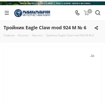
0
Тройник Eagle Claw mod 924 M № 6
Главная
-
Каталог
-
Крючки
-
Тройник Eagle Claw mod 924 M № 6