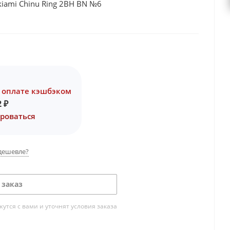
iami Chinu Ring 2BH BN №6
 оплате кэшбэком
2
₽
роваться
дешевле?
 заказ
тся с вами и уточнят условия заказа