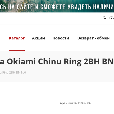
+7
Каталог
Акции
Новости
Возврат - обмен
 Okiami Chinu Ring 2BH B
u Ring 2BH BN №6
Артикул:
К-1108-006