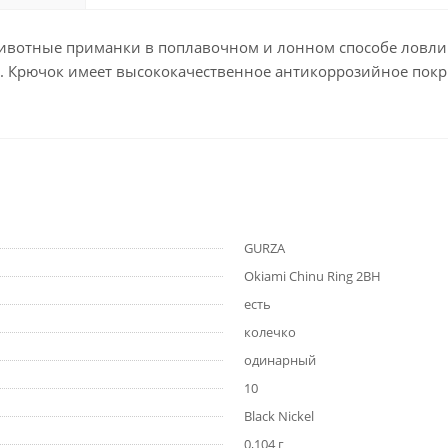
ивотные приманки в поплавочном и лонном способе ловли
. Крючок имеет высококачественное антикоррозийное покр
GURZA
Okiami Chinu Ring 2BH
есть
колечко
одинарный
10
Black Nickel
0,104 г