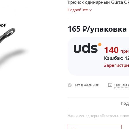
Крючок одинарный Gurza Ok
Подробнее
165
₽
/упаковка
140
при
Кэшбэк:
1
Зарегистри
Нет в наличии
Нашли 
Под
Наши менеджеры обязательно свяжу