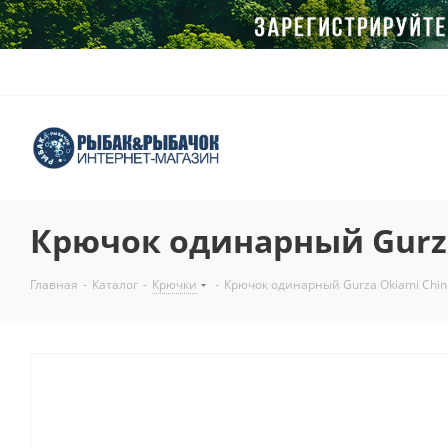
Крючок одинарный Gurza
Главная
-
Каталог
-
Крючки
-
Крючок одинарный Gurza Okiami Chin