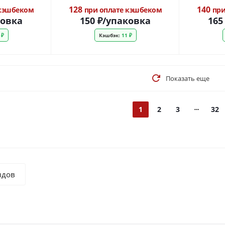
128
140
 кэшбеком
при оплате кэшбеком
при
ковка
150
₽
/упаковка
165
 ₽
Кэшбэк:
11 ₽
Показать еще
1
2
3
32
ндов