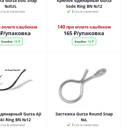
ка Gurza EGG Snap
Крючок одинарный Gurza
№XUL
Sode Ring BN №12
Есть в наличии
Есть в наличии
140
 оплате кэшбеком
при оплате кэшбеком
₽
/упаковка
165
₽
/упаковка
Кэшбэк:
12 ₽
Кэшбэк:
12 ₽
динарный Gurza Aji
Застежка Gurza Round Snap
ki Ring BN №12
№L
Есть в наличии
Есть в наличии