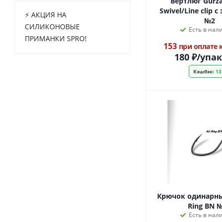
Вертлюг Gurza
Swivel/Line clip 
⚡️ АКЦИЯ НА
№2
СИЛИКОНОВЫЕ
Есть в нал
ПРИМАНКИ SPRO!
153
при оплате
180
₽
/упа
Кэшбэк:
13
Крючок одинарный
Ring BN 
Есть в нал