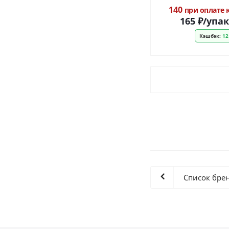
140
при оплате
165
₽
/упа
Кэшбэк:
12
Список бре