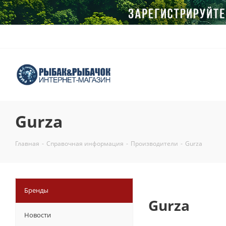
Gurza
Главная
-
Справочная информация
-
Производители
-
Gurza
Бренды
Gurza
Новости