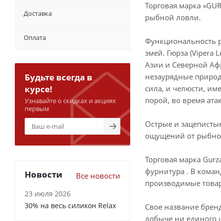
Торговая марка «GU
Доставка
рыбной ловли.
Оплата
Функциональность р
змей. Гюрза (Vipera 
Азии и Северной Аф
Будьте всегда в
незаурядные природ
курсе!
сила, и челюсти, им
порой, во время ат
Узнавайте о скидках и акциях
первым
Острые и зацеписты
ощущений от рыбно
Торговая марка Gurz
фурнитура . В кома
Новости
Все новости
производимые товар
23 июля 2026
30% на весь силикон Relax
Свое название брен
добыче ни единого ш