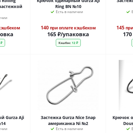
 Rolling
Крючок одинарный Gurza Aji
Застеж
с застежкой
Ring BN №10
Есть в наличии
ичии
140
145
 кэшбеком
при оплате кэшбеком
при
ковка
165
₽
/упаковка
170
 ₽
Кэшбэк:
12 ₽
 Gurza Aji
Застежка Gurza Nice Snap
Крючок о
№14
американка Ni №2
Dous
ичии
Есть в наличии