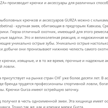
RZA» производит крючки и аксессуары для различных спосо
ыболовных крючков и аксессуаров GURZA можно с клыкам
Lebetina) - крупная змея, обитающая в предгорьях Кавказа, С
рики. Гюрза отличный охотник, имеющий для этого ремесл
ные задатки. Это и великолепная реакция, и недюжинная 
еющие уникально острые зубы. Уникально острые настолько
аки добычи они пронизывают нижнюю челюсть самого охот
е крючки, изящные, и в то же время, прочные и надежные а
й ловли.
a присутствует на рынке стран СНГ уже более десяти лет. В
нде бренда трудятся профессионалы спортивной ловли, бог
ы. Крючки Gurza имеют острейшую заточку.
д получил в честь одноименной змеи. Эта хищница имеет о
анса. Точно так же, как и крючки марки Gurza.