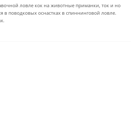
вочной ловле кок на животные приманки, ток и но
я в поводковых оснастках в спиннинговой ловле.
х.