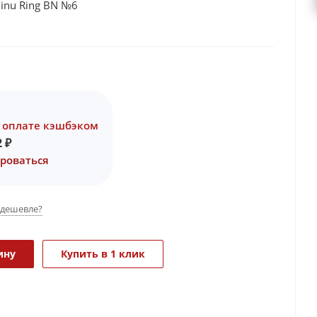
inu Ring BN №6
 оплате кэшбэком
2
₽
роваться
дешевле?
ину
Купить в 1 клик