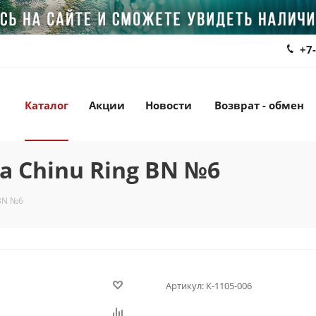
+7
Каталог
Акции
Новости
Возврат - обмен
 Chinu Ring BN №6
 BN №6
Артикул:
К-1105-006