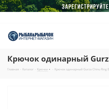
Крючок одинарный Gurza
Главная
-
Каталог
-
Крючки
-
Крючок одинарный Gurza Chinu Ring