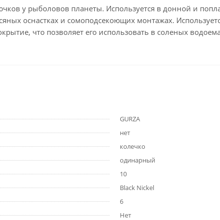
чков у рыболовов планеты. Используется в донной и попла
сяных оснастках и сомоподсекоющих монтажах. Используетс
рытие, что позволяет его использовать в соленых водоема
GURZA
нет
колечко
одинарный
10
Black Nickel
6
Нет