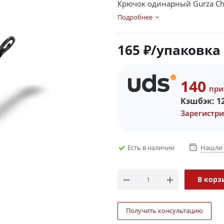
Крючок одинарный Gurza Ch
Подробнее
165
₽
/упаковка
140
при
Кэшбэк:
1
Зарегистри
Есть в наличии
Нашли 
В корз
Получить консультацию