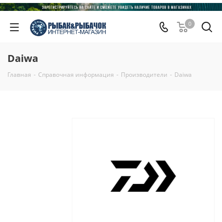
0
Daiwa
Главная
-
Справочная информация
-
Производители
-
Daiwa