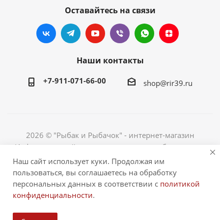
Оставайтесь на связи
Наши контакты
+7-911-071-66-00
shop@rir39.ru
2026 © "Рыбак и Рыбачок" - интернет-магазин
Информация сайта защищена законом об авторских
правах. Индивидуальный предприниматель Рогов
Наш сайт использует куки. Продолжая им
Сергей Юрьевич. ИНН 390600967290. ОГРНИП
пользоваться, вы соглашаетесь на обработку
324390000064229.
персональных данных в соответствии с
политикой
конфиденциальности
.