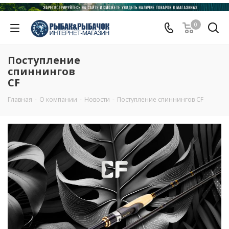
0
Поступление
спиннингов
CF
Главная
-
О компании
-
Новости
-
Поступление спиннингов CF