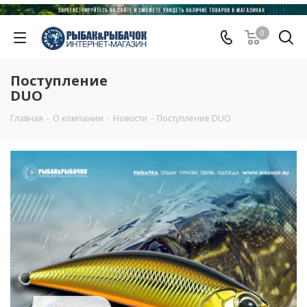
0
Поступление
DUO
Главная
-
О компании
-
Новости
-
Поступление DUO