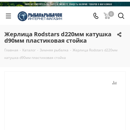
0
Жерлица Rodstars d220мм катушка
d90мм пластиковая стойка
Главная
-
Каталог
-
Зимняя рыбалка
-
Жерлица Rodstars d220мм
катушка d90мм пластиковая стойка