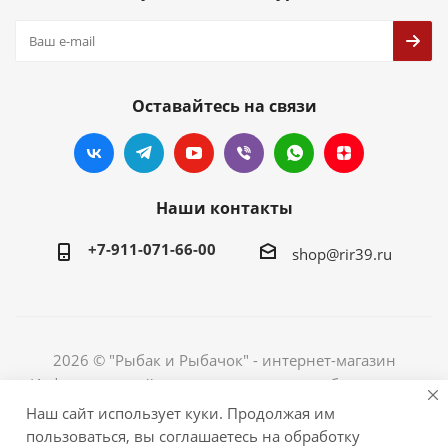
Оставайтесь на связи
Наши контакты
+7-911-071-66-00
shop@rir39.ru
2026 © "Рыбак и Рыбачок" - интернет-магазин
Информация сайта защищена законом об авторских
правах. Индивидуальный предприниматель Рогов
Наш сайт использует куки. Продолжая им
Сергей Юрьевич. ИНН 390600967290. ОГРНИП
пользоваться, вы соглашаетесь на обработку