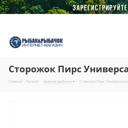
Сторожок Пирс Универс
Главная
-
Каталог
-
Зимняя рыбалка
-
Сторожок Пирс Универсаль