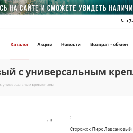
+7
Каталог
Акции
Новости
Возврат - обмен
вый с универсальным кре
 с универсальным креплением
:
Сторожок Пирс Лавсановый