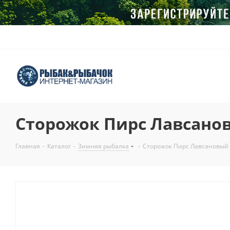
Сторожок Пирс Лавсано
Главная
-
Каталог
-
Зимняя рыбалка
-
Сторожок Пирс Лавсановый