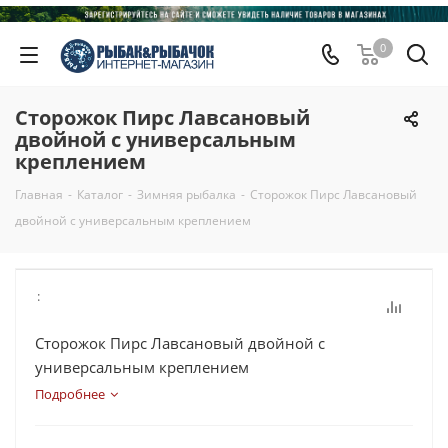
0
Сторожок Пирс Лавсановый
двойной с универсальным
креплением
Главная
-
Каталог
-
Зимняя рыбалка
-
Сторожок Пирс Лавсановый
двойной с универсальным креплением
:
Сторожок Пирс Лавсановый двойной с
универсальным креплением
Подробнее