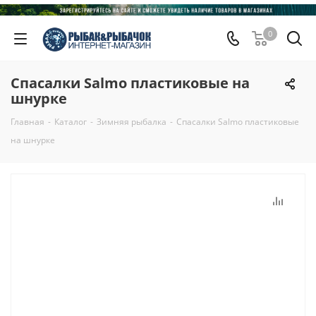
0
Спасалки Salmo пластиковые на
шнурке
Главная
-
Каталог
-
Зимняя рыбалка
-
Спасалки Salmo пластиковые
на шнурке