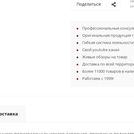
Ц
Поделиться
о
Профессиональные консуль
Оригинальная продукция 
Гибкая система лояльности
Свой youtube канал
Живые обзоры на товар
Доставка по всей территор
Более 11000 товаров в нал
Работаем с 1999г
оставка
нного полиэтилена высокого давления, прекрасно подходя