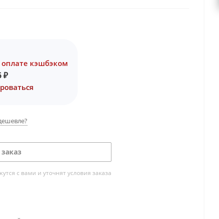
 оплате кэшбэком
6
₽
роваться
дешевле?
 заказ
тся с вами и уточнят условия заказа