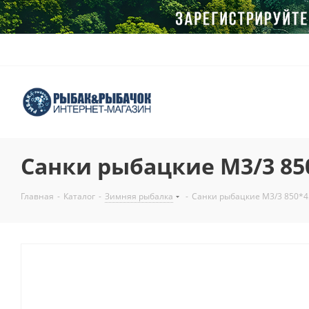
Санки рыбацкие М3/3 85
Главная
-
Каталог
-
Зимняя рыбалка
-
Санки рыбацкие М3/3 850*