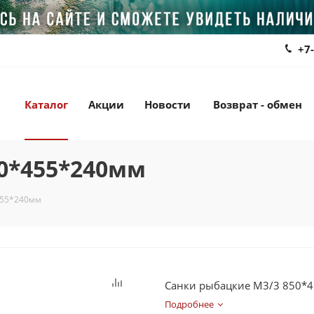
+7
Каталог
Акции
Новости
Возврат - обмен
0*455*240мм
455*240мм
Санки рыбацкие М3/3 850*
Подробнее