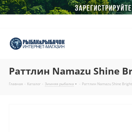
Раттлин Namazu Shine B
Главная
-
Каталог
-
Зимняя рыбалка
-
Раттлин Namazu Shine Brigh