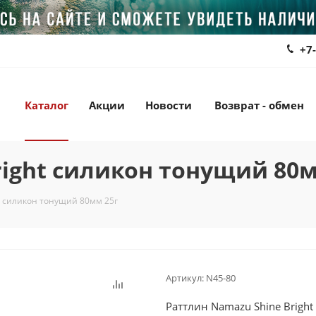
+7
Каталог
Акции
Новости
Возврат - обмен
right силикон тонущий 80м
t силикон тонущий 80мм 25г
Артикул:
N45-80
Раттлин Namazu Shine Brigh