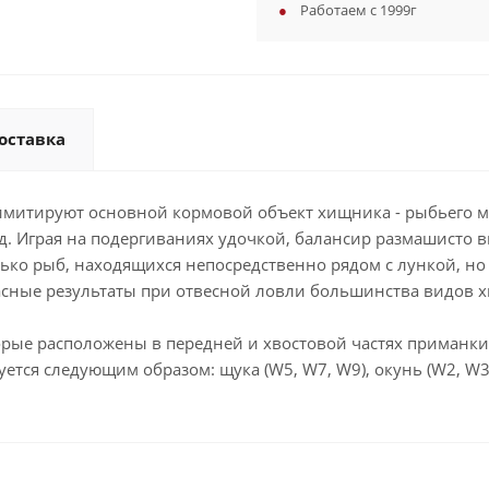
Работаем с 1999г
оставка
о имитируют основной кормовой объект хищника - рыбьего м
д. Играя на подергиваниях удочкой, балансир размашисто 
ько рыб, находящихся непосредственно рядом с лункой, но
асные результаты при отвесной ловли большинства видов 
е расположены в передней и хвостовой частях приманки,
тся следующим образом: щука (W5, W7, W9), окунь (W2, W3, 