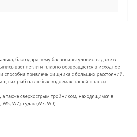
алька, благодаря чему балансиры уловисты даже в
выписывает петли и плавно возвращается в исходное
 и способна привлечь хищника с больших расстояний.
хищных рыб на любых водоемах нашей полосы.
 а также сверхострым тройником, находящимся в
W5, W7), судак (W7, W9).