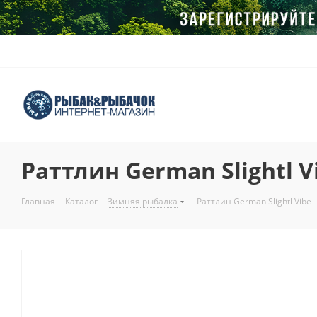
Раттлин German Slightl V
Главная
-
Каталог
-
Зимняя рыбалка
-
Раттлин German Slightl Vibe